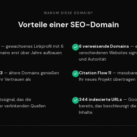
WARUM DIESE DOMAIN?
Vorteile einer SEO-Domain
— gewachsenes Linkprofil mit 6
6 verweisende Domains
— e
mains erst über Jahre aufbauen
verschiedenen Websites sign
und Autorität.
13
— ältere Domains genießen
Citation Flow 11
— messbare L
r Vertrauen als
Ihr neues Projekt übertragen 
ssignal, das die
344 indexierte URLs
— Goog
er verlinkenden Quellen
bereits, das beschleunigt die
Inhalte.