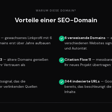
WARUM DIESE DOMAIN?
Vorteile einer SEO-Domain
— gewachsenes Linkprofil mit 6
6 verweisende Domains
— e
mains erst über Jahre aufbauen
verschiedenen Websites sign
und Autorität.
13
— ältere Domains genießen
Citation Flow 11
— messbare L
r Vertrauen als
Ihr neues Projekt übertragen 
ssignal, das die
344 indexierte URLs
— Goog
er verlinkenden Quellen
bereits, das beschleunigt die
Inhalte.