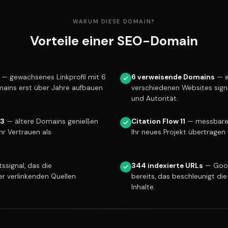
WARUM DIESE DOMAIN?
Vorteile einer SEO-Domain
— gewachsenes Linkprofil mit 6
6 verweisende Domains
— e
mains erst über Jahre aufbauen
verschiedenen Websites sign
und Autorität.
13
— ältere Domains genießen
Citation Flow 11
— messbare L
r Vertrauen als
Ihr neues Projekt übertragen 
ssignal, das die
344 indexierte URLs
— Goog
er verlinkenden Quellen
bereits, das beschleunigt die
Inhalte.