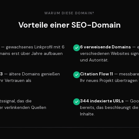
WARUM DIESE DOMAIN?
Vorteile einer SEO-Domain
— gewachsenes Linkprofil mit 6
6 verweisende Domains
— e
mains erst über Jahre aufbauen
verschiedenen Websites sign
und Autorität.
13
— ältere Domains genießen
Citation Flow 11
— messbare L
r Vertrauen als
Ihr neues Projekt übertragen 
ssignal, das die
344 indexierte URLs
— Goog
er verlinkenden Quellen
bereits, das beschleunigt die
Inhalte.