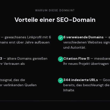
WARUM DIESE DOMAIN?
Vorteile einer SEO-Domain
— gewachsenes Linkprofil mit 6
6 verweisende Domains
— e
mains erst über Jahre aufbauen
verschiedenen Websites sign
und Autorität.
13
— ältere Domains genießen
Citation Flow 11
— messbare L
r Vertrauen als
Ihr neues Projekt übertragen 
ssignal, das die
344 indexierte URLs
— Goog
er verlinkenden Quellen
bereits, das beschleunigt die
Inhalte.